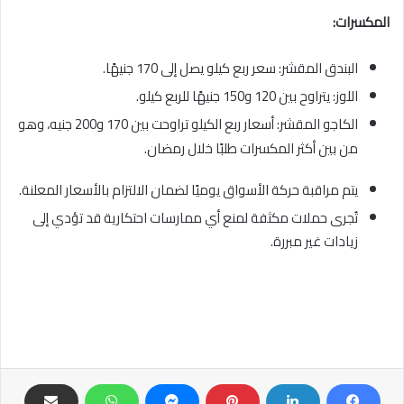
المكسرات:
البندق المقشر: سعر ربع كيلو يصل إلى 170 جنيهًا.
اللوز: يتراوح بين 120 و150 جنيهًا للربع كيلو.
الكاجو المقشر: أسعار ربع الكيلو تراوحت بين 170 و200 جنيه، وهو
من بين أكثر المكسرات طلبًا خلال رمضان.
يتم مراقبة حركة الأسواق يوميًا لضمان الالتزام بالأسعار المعلنة.
تُجرى حملات مكثفة لمنع أي ممارسات احتكارية قد تؤدي إلى
زيادات غير مبررة.