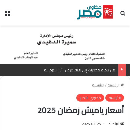
بحث عن
الق
من تاجرة مخدرات إلى هتك عرض . أبرز التهم الموجهة للمذيعة سارة خليفة بانتظار رأي المفتي
الرئيسية
/
الرئيسية
الرئيسية
حكاوي الأخبار
أسعار ياميش رمضان 2025
رانيا خالد
2025-01-25