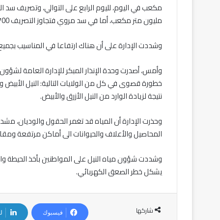
مليون متر مكعب، أما في سد مروي فتجاوز التصريف 700 مليون متر مكعب في اليوم.
وشددت الإدارة على أن هناك ارتفاعا في المناسيب بجميع 
وأمس، أصدرت وحدة الإنذار المبكر للإدارة العامة لشؤون ميا
خطورة قصوى في كل من الولايات التالية: النيل الأبيض وا
نتيجة لزيادة الوارد من النيل الأزرق والأبيض.
وحذرت الإدارة أن المياه قد تغمر الحقول والوديان، مشد
المحاصيل والأعلاف والحيوانات الى أماكن مرتفعة ومقاو
وشددت شؤون مياه النيل على المواطنين بأخذ الحيطة وال
يشكل خطر الصعق الكهربائي.
شاركها
فيسبوك
ل