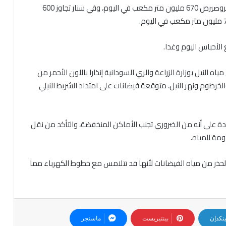
مكعب في اليوم، لليوم الرابع على التوالي، وتصريف سد الروصيرص 670 مليون متر مكعب في اليوم، وفي سنار تجاوز 600
الأحباس اليوم وغدا.
ه النيل بوزارة الزراعة والري السودانية إنذارا باللون الأحمر من
لخرطوم ونهر النيل، متوقعة فيضانات على امتداد الشريط النيلي
دة على أنه من الضروري تجنب الأماكن المنخفضة، والتأكد من نقل
مة للمياه.
حذر من مياه الفيضانات لأنها قد تتلامس مع خطوط الكهرباء مما
ينكدإن
بينتيريست
ماسنجر