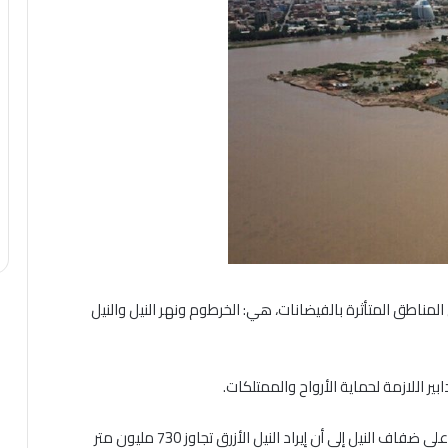
مناطق المتأثرة بالفيضانات، هي: الخرطوم ونهر النيل والنيل
بير اللازمة لحماية الأرواح والممتلكات.
فيما نوهت الإدارة العامة لشئون مياه النيل، المواطنين على ضفاف النيل إلى أن إيراد النيل الأزرق تجاوز 730 مليون متر