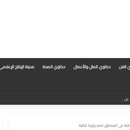
 الفن
حكاوي المال والأعمال
حكاوي الصحة
مدينة الإنتاج الإعلامي
ن السعر العادل للجنيه المصري أمام الدولار
لة في المناطق الصحراوية النائية