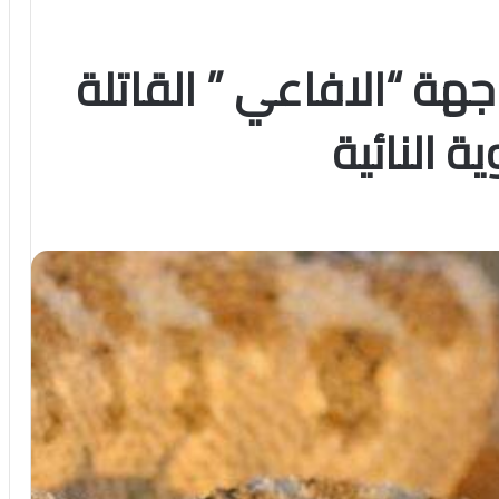
هة “الافاعي ” القاتلة
 النائية