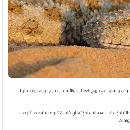
لرعب والقلق مع خروج العقارب والأفاعي من جحورها واحتمائها
في هذا السياق سجلت مديرية الصحة بالوادي الجديد 78 حالة لدغ عقرب و4 حالات لدغ ثعبان خلال 22 يوما فقط، ما أثار جدلا
واحات.