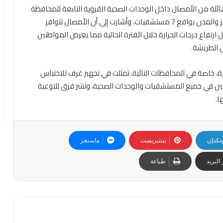
ئلة من الأمصال داخل الوحدات الصحية القروية التابعة للمحافظة
والبالغ عددها 62 وكذلك في جميع المستشفيات بالمراكز والمدن بواقع 7 مستشفيات. وأشارت إلى أن الأمصال تتوافر
 ارتفاع درجات الحرارة خلال الفترة الحالية مما يعرض المواطنين
 الطريشة.
رة، خاصة في المحافظات النائية، تمثلت في تجهيز غرف للاحتباس
بين في جميع المستشفيات والوحدات الصحية، ونشر فرق للتوعية
ا.
ينكدإن
بينتيريست
ماسنجر
البريد
طباعة