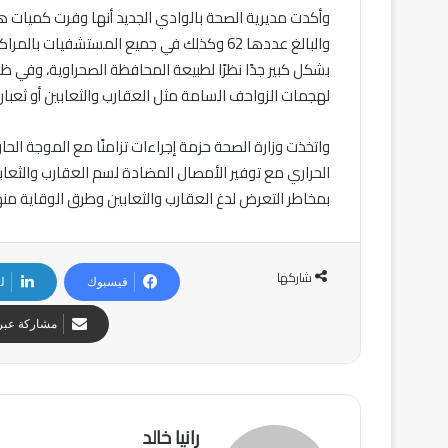
وأكدت مديرية الصحة بالوادي الجديد أنها وفرت كميات ها
بشكل كبير جدًا نظرًا لطبيعة المحافظة الصحراوية، وفي ظل
لهجمات الزواحف السامة مثل العقارب والثعابين أو ثعبان
واتخذت وزارة الصحة حزمة إجراءات تزامنًا مع الموجة الحا
الحراري مع توفير الأمصال المضادة لسم العقارب والثعا
بمخاطر التعرض لدغ العقارب والثعابين وطرق الوقاية منه
شاركها
فيسبوك
ل
مشاركة عبر 
رانيا خالد