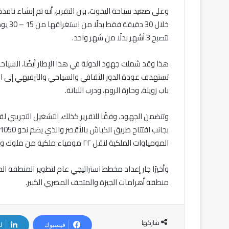
وعلى صعيد سياحة اليخوت، بين التقرير، أنه تم إنشاء ناف
خلال 0
لتصبح 3 أشهر بدلًا من شهر واحد.
هذا وقد شملت جهود الدولة في هذا الإطار أيضًا، السياحة ا
تستهدف عودة الدور الثقافي والسياحي والترفيهي إلى الع
باب زويلة، وحارة الروم، ودرب اللبانة.
المومياوات الملكية لنقل ٢٢ مومياء ملكية من ملوك وملكات مصر في أبريل 2021.
وأخيرًا جار إعداد مخطط استراتيجي عام لتطوير المنطق
منطقة أهرامات الجيزة والمتحف المصري الكبير.
شاركها
فيسبوك
ل