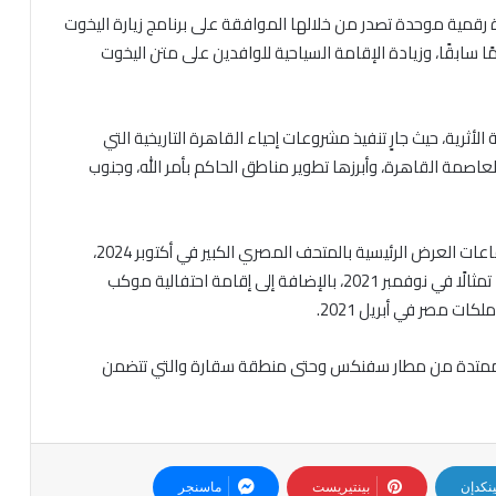
ذة رقمية موحدة تصدر من خلالها الموافقة على برنامج زيارة اليخوت
3 دقيقة فقط بدلًا من استغراقها من 15 – 30 يومًا سابقًا، وزيادة الإقامة السياحية للوافدين على متن اليخوت
لأثرية، حيث جارٍ تنفيذ مشروعات إحياء القاهرة التاريخية التي
اصمة القاهرة، وأبرزها تطوير مناطق الحاكم بأمر الله، وجنوب
وتتضمن الجهود، وفقًا للتقرير كذلك، التشغيل التجريبي لقاعات العرض الرئيسية بالمتحف المصري الكبير في أكتوبر 2024،
بجانب افتتاح طريق الكباش بالأقصر والذي يضم نحو 1050 تمثالًا في نوفمبر 2021، بالإضافة إلى إقامة احتفالية موكب
ة الممتدة من مطار سفنكس وحتى منطقة سقارة والتي تتضمن
ينكدإن
بينتيريست
ماسنجر