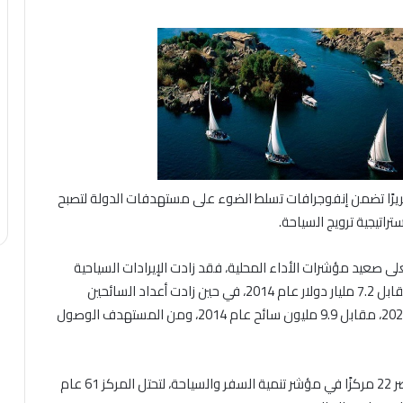
قريرًا تضمن إنفوجرافات تسلط الضوء على مستهدفات الدولة لتصبح
تراتيجية ترويج السياحة.
 فعلى صعيد مؤشرات الأداء المحلية، فقد زادت الإيرادات السياحية
بأكثر من ضعفين، لتصل إلى 15.3 مليار دولار عام 2024، مقابل 7.2 مليار دولار عام 2014، في حين زادت أعداد السائحين
الوافدين بنسبة 59.6%، لتصل إلى 15.8 مليون سائح عام 2024، مقابل 9.9 مليون سائح عام 2014، ومن المستهدف الوصول
وبشأن رؤية المؤسسات الدولية، أشار التقرير إلى تقدم مصر 22 مركزًا في مؤشر تنمية السفر والسياحة، لتحتل المركز 61 عام