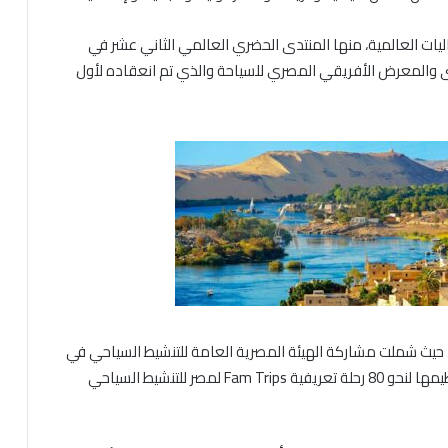
ليات العالمية، منها المنتدى الحضري العالمي الثاني عشر في
وكذلك استضافة المنتدى والمعرض الأفريقي المصري للسياحة والذي تم انعقاده لأول
ة، حيث شملت مشاركة الهيئة المصرية العامة للتنشيط السياحي في
33 معرضًا سياحيًا دوليًا خلال عام 2023/2024، وكذلك تنظيمها لنحو 80 رحلة تعريفية Fam Trips لمصر للتنشيط السياحي