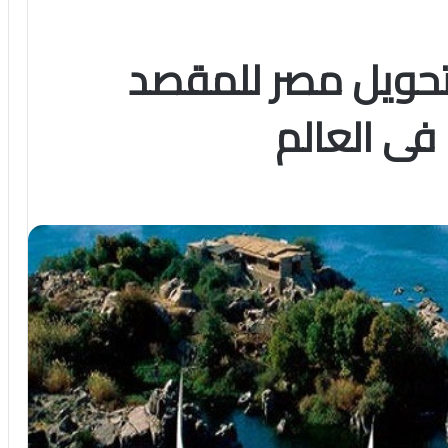
حويل مصر للمقصد
 فى العالم