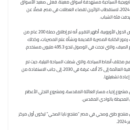
ت الترويجية السياحية مستهدفة أسواق معينة، فعلى صعيد الأسواق
العربية ومنطقة الخليج، تم إطلاق حملة عايشين 365 عام 2024، لاستقطاب الزائرين لقضاء العطلات في مصر، فضلًا عن
وبشأن الحملات الترويجية السياحية للولايات المتحدة وبعض الدول الأوروبية، أظهر التقرير، أنه تم إطلاق حملة 200 عام من
202 بمناسبة مرور 200 عام على فك رموز الكتابة المصرية القديمة ونشأة علم المصريات، وكذلك
دعم مختلف أنماط السياحة، والتي شملت السياحة النيلية، حيث تم
تطوير منتج السياحة النيلية بهدف زيادة حجم الطاقة الفندقية العائمة إلى 25 ألف غرفة في 2030، إلى جانب الاستفادة من
إعادة تشغيلها.
 من مشروع إحياء مسار العائلة المقدسة، ومشروع التجلي الأعظم
ل المحيطة بالوادي المقدس.
ول منتجع طبي وصحي في مصر “منتجع نايا الصحي” ليكون أول مركز
2.