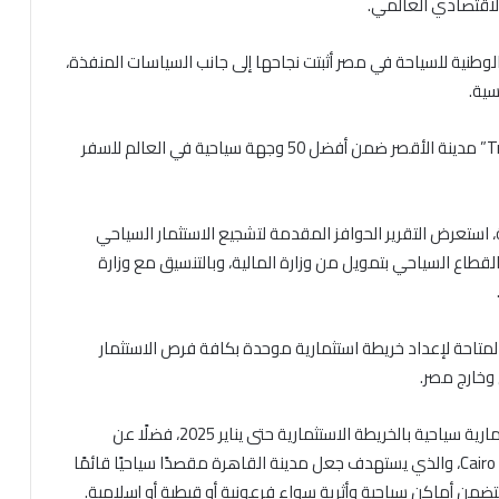
الوطنية للسياحة في مصر أثبتت نجاحها إلى جانب السياسات المنفذة،
سية.
ومن جانبها اختارت مجلة السفر والترفيه “Travel + Leisure” مدينة الأقصر ضمن أفضل 50 وجهة سياحية في العالم للسفر
 استعرض التقرير الحوافز المقدمة لتشجيع الاستثمار السياحي
لقطاع السياحي بتمويل من وزارة المالية، وبالتنسيق مع وزارة
لمتاحة لإعداد خريطة استثمارية موحدة بكافة فرص الاستثمار
وخارج مصر.
وذكر التقرير أن الحوافز شملت أيضًا، إتاحة 156 فرصة استثمارية سياحية بالخريطة الاستثمارية حتى يناير 2025، فضلًا عن
التنسيق لإطلاق منتج القاهرة الثقافي الجديد Cairo City break، والذي يستهدف جعل مدينة القاهرة مقصدًا سياحيًا قائمًا
تتضمن أماكن سياحية وأثرية سواء فرعونية أو قبطية أو إسلامية.