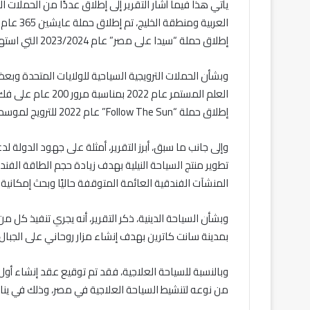
يأتي هذا فيما أشار التقرير إلى إطلاق عددًا من الحملا
إطلاق حملة “سيدا على مصر” عام 2023/2024 التي استهدفت فئة الشباب.
العلم المستمر عام 2
إطلاق حملة “Follow The Sun” عام 2022 للترويج لموسم الصيف، والتي نجحت في الوصول لنحو 495.3 مليون مستخدم.
وإلى جانب ما سبق، أبرز التقرير، أمثلة على جهود الدولة ل
المنشآت الفندقية العائمة المتوقفة حاليًا وبحث إمكانية 
وبشأن السياحة الدينية، ذكر التقرير، أنه يجري تنفيذ كل
بمدينة سانت كاترين بهدف إنشاء مزار روحاني على الجبا
وبالنسبة للسياحة العلاجية، فقد تم توقيع عقد إنشاء أ
من نوعه لتنشيط السياحة العلاجية في مصر، وذلك في يناير 024