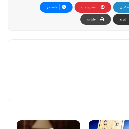
ينكدإن
بينتيريست
ماسنجر
البريد
طباعة