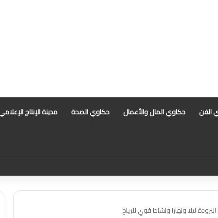
 الفن
حكاوي المال والأعمال
حكاوي الصحة
مدينة الإنتاج الإعلامي
 أبرز التهم الموجهة للمذيعة سارة خليفة بانتظار رأي المفتي
برودة ليلا ونهارا ونشاط قوي للرياح