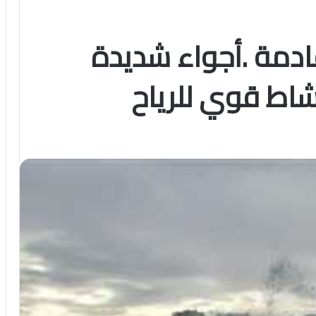
دمة .أجواء شديدة
نشاط قوي للرياح