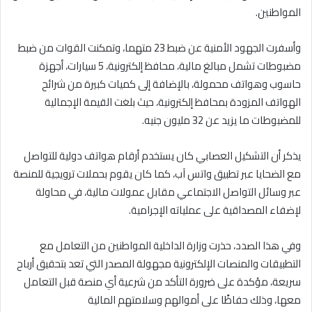
المواطنين.
وأسفرت الجهود الأمنية عن ضبط 23 متهما، وتمكنت القوات من ضبط
مضبوطات تشمل مبالغ مالية، محافظ إلكترونية، 5 سيارات، أجهزة
حاسوب وهواتف محمولة، بالإضافة إلى كميات كبيرة من شرائح
الهواتف المزودة بمحافظ إلكترونية، حيث بلغت القيمة الإجمالية
للمضبوطات ما يزيد عن 32 مليون جنيه.
يذكر أن التشكيل العصابي كان يستخدم أرقام هواتف دولية للتواصل
مع الضحايا عبر تطبيق واتس آب، كما كان يقوم بحملات ترويجية للمنصة
عبر وسائل التواصل الاجتماعي مقابل عمولات مالية، في محاولة
لإضفاء المصداقية على عملياته الإجرامية.
وفي هذا الصدد، حذرت وزارة الداخلية المواطنين من التعامل مع
التطبيقات والمنصات الإلكترونية مجهولة المصدر التي تعد بتحقيق أرباح
سريعة، مؤكدة على ضرورة التأكد من شرعية أي منصة قبل التعامل
معها، وذلك حفاظًا على أموالهم وسلامتهم المالية