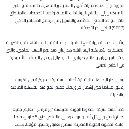
الجوية، وأن هناك خيارات أخرى للسفر عبر القاهرة، داعية المواطنين
الأمريكيين إلى الالتزام بالإرشادات الأمنية، وتجنب التجمعات والمناطق
ذات التواجد الأمني المكثف، والتسجيل في برنامج المسافر الذكي
(STEP) لتلقي آخر التحديثات.
وتأتي هذه التحذيرات مع استمرار الهجمات في المنطقة، عقب الضربات
العسكرية الأمريكية الإسرائيلية ضد إيران منذ يوم السبت الماضي، والتي
ردت عليها إيران بإطلاق صواريخ على إسرائيل وعلى القواعد الأمريكية
في الخليج العربي.
وفي إطار الإجراءات الوقائية، أعلنت السفارة الأمريكية في الكويت
إغلاق مبناها حتى إشعار آخر وإلغاء جميع المواعيد القنصلية العادية
والطارئة.
كما أعلنت شركة الخطوط الجوية الفرنسية “إير فرانس” تعليق جميع
رحلاتها من وإلى تل أبيب وبيروت ودبي والرياض حتى 5 مارس، فيما
أعلنت الخطوط الجوية القطرية استمرار تعليق رحلاتها مؤقتًا، بسبب