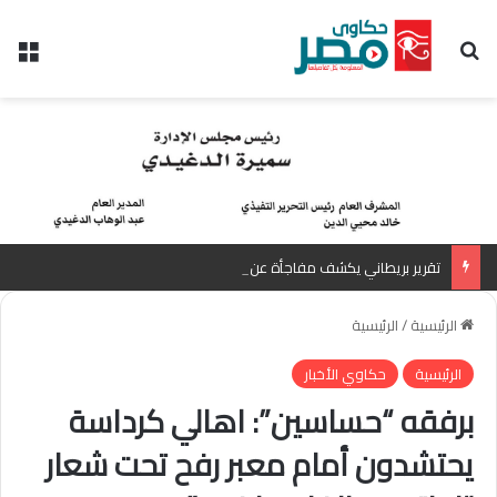
بحث عن
الق
تقرير بريطاني يكشف مفاجأة عن السعر العادل للجنيه المصري أمام الدولار
الرئيسية
/
الرئيسية
الرئيسية
حكاوي الأخبار
برفقه “حساسين”: اهالي كرداسة
يحتشدون أمام معبر رفح تحت شعار