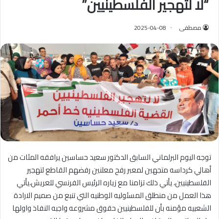
“لا لتهجير الفلسطينيين”
مصطفى
2025-04-08
توجه اليوم البرلماني السابق الدكتور سعيد حساسين يرافقه المئات من
أهالي كرداسه متجهين لمعبر رفح معلنين رفضهم القاطع لتهجير
الفلسطينيين، يأتي ذلك تزامنا مع زياره الرئيس الفرنسي للعريش،يأتي
هذا العمل من منطلق المسئوليه الوطنيه التي تنبع من صميم الارادة
الشعبيه مؤمنه بأن للفلسطينيين حقوق مشروعه واجبه النفاذ واولها