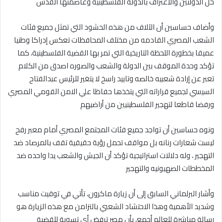
حل الدولتين والاعتراف بالدوله الفلسطينيه وعاصمتها القدس
وأضاف حساسين أن الآلاف من هذه الحشود التي تمثل جميع فئات
الشعب المصري القادمه من مختلف المحافظات تعكس إدراكا وطنيا
عميقا بخطورة اللحظة التاريخية التي تمر بها القضية الفلسطينية، كما
تؤكد وحدة الموقف بين الدولة والشعب والصوره اصدق من الكلام
تعبر عن إرادة شعبيه خالصه وتاييد راسخ لا يتغير للرئيس عبدالفتاح
السيسي لجميع قراراته التي يتخذها حفاظا علي الامن القومي المصري
ورفضا قاطعا لتهجير الفلسطينيين من أراضيهم
ونوه حساسين أن تواجد جميع فئات المجتمع المصري أمام معبر رفح
ليست شعارات رنانه بل مواقف تحمل رؤية حقيقية تقف بالمرصاد ضد
التهجير ، وله دلالات استراتيجية تؤكد أن الجيش والشعب يدا واحده ضد
المخططات الصهيونيه والتهجير
وأشار البرلماني السابق إلى أن زيارة ماكرون، تأتي في توقيت مناسب
وشديد الأهمية وهذا الاحتشاد الشعبي بالتزامن مع هذه الزيارة هو
رسالة مباشرة للعالم أجمع، بأن مصر ترفض أي تسوية للقضية