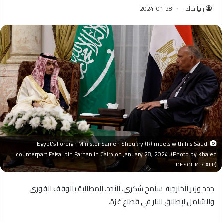
رانيا خالد
2024-01-28
Egypt's Foreign Minister Sameh Shoukry (R) meets with his Saudi
counterpart Faisal bin Farhan in Cairo on January 28, 2024. (Photo by Khaled
DESOUKI / AFP)
جدد وزير الخارجية سامح شكري، الأحد، المطالبة بالوقف الفوري
والشامل لإطلاق النار في قطاع غزة،