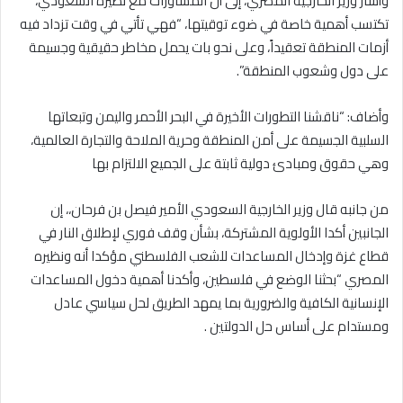
وأشار وزير الخارجية المصري، إلى أن المشاورات مع نظيره السعودي،
تكتسب أهمية خاصة في ضوء توقيتها، “فهي تأتي في وقت تزداد فيه
أزمات المنطقة تعقيداً، وعلى نحو بات يحمل مخاطر حقيقية وجسيمة
على دول وشعوب المنطقة”.
وأضاف: “ناقشنا التطورات الأخيرة في البحر الأحمر واليمن وتبعاتها
السلبية الجسيمة على أمن المنطقة وحرية الملاحة والتجارة العالمية،
وهي حقوق ومبادئ دولية ثابتة على الجميع الالتزام بها
من جانبه قال وزير الخارجية السعودي الأمير فيصل بن فرحان،، إن
الجانبين أكدا الأولوية المشتركة، بشأن وقف فوري لإطلاق النار في
قطاع غزة وإدخال المساعدات للشعب الفلسطني مؤكدا أنه ونظيره
المصري “بحثنا الوضع في فلسطين، وأكدنا أهمية دخول المساعدات
الإنسانية الكافية والضرورية بما يمهد الطريق لحل سياسي عادل
ومستدام على أساس حل الدولتين .