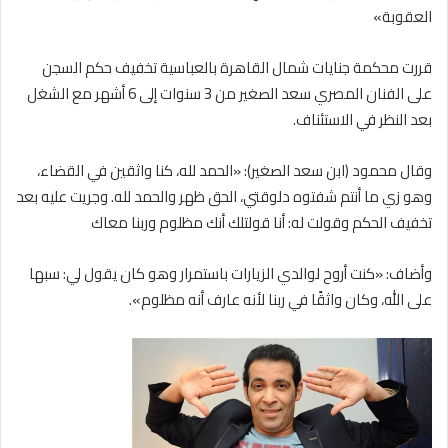
العقوبة»
قررت محكمة جنايات شمال القاهرة بالعباسية تخفيف حكم السجن
على الفنان المصري سعد الصغير من 3 سنوات إلى 6 أشهر مع الشغل
بعد النظر في الاستئناف.
وقال محمود (ابن سعد الصغير): «الحمد لله، كنا واثقين في القضاء،
وهو زي ما أنتم شفتوه دلوقتي، الحق ظهر والحمد لله. وجريت عليه بعد
تخفيف الحكم وقولت له: أنا قولتلك أنك مظلوم وربنا معاك
وأضاف: «كنت أروح لوالدي الزيارات باستمرار وهو كان يقول لي: سبها
على الله، وكان واثقًا في ربنا لأنه عارف أنه مظلوم».