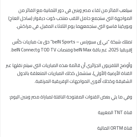
سيلعب الفائز من لقاء مصر وبنين في دور الثمانية مع الفائز من
المواجهة التي ستجمع حامل اللقب منتخب كوت ديقوار (ساحل العاج)
وبوركينا فاسو التي ستجمعهما يوم الثلاثاء المقبل، في مراكش.
تمتلك شبكة “بي إن سبورتس – beIN Sports” حق بث مباريات كأس
إفريقيا 2025، عبر باقة beIN Max ومنصات TOD TV وbeIN Connect.
وأوضح التلفزيون الجزائري أن قائمة هذه المباريات التي سيتم نقلها عبر
القناة الأرضية (الأولى)، ستشمل كذلك المباريات المتعلقة بالدول
الشقيقة وكذلك أقوى المواجهات الإفريقية المرتقبة.
وفي ما يلي بعض القنوات المفتوحة الناقلة لمباراة مصر وبنين اليوم:
قناة TNT المغربية
قناة ORTM المالية