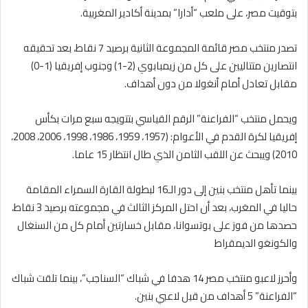
بتوقيت مصر، على ملعب “أدارا” بمدينة أكادير المغربية.
تصدر منتخب مصر قائمة المجموعة الثانية برصيد 7 نقاط، بعد تحقيقه
انتصارين متتاليين على كل من زيمبابوي (2-1) وجنوب إفريقيا (1-0)
مقابل تعادل أمام أنغولا من دون أهداف.
ويحمل منتخب “الفراعنة” الرقم القياسي بتتويجه سبع مرات بكأس
إفريقيا لكرة القدم في الأعوام: (1957، 1959، 1986، 1998، 2006، 2008،
2010) ويبحث عن اللقب الثامن الذي طال انتظار 15 عاما.
بينما تأهل منتخب بنين إلى دور الـ16 لبطولة القارة السمراء المقامة
حاليا في المغرب، بعد أن احتل المركز الثالث في مجموعته برصيد 3 نقاط،
حصدها من فوز على بوتسوانا، مقابل خسارتين أمام كل من السنغال
والكونغو الديمقراط
وأحرز لاعبو منتخب مصر 14 هدفا في شباك “السناجب”، بينما تلقت شباك
“الفراعنة” 5 أهداف من قبل لاعبي بنين.