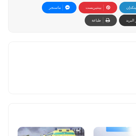
ينكدإن
بينتيريست
ماسنجر
البريد
طباعة