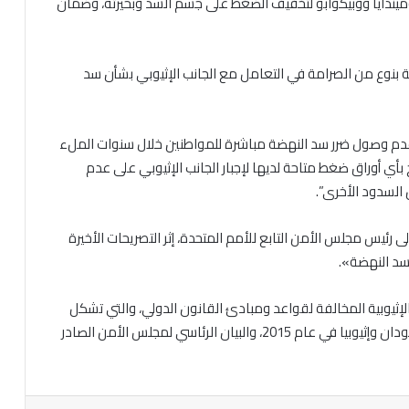
ميندايا ووبيكوابو لتخفيف الضغط على جسم السد وبحيرته، وضمان
 بنوع من الصرامة في التعامل مع الجانب الإثيوبي بشأن سد
 عدم وصول ضرر سد النهضة مباشرة للمواطنين خلال سنوات الملء
ح بأي أوراق ضغط متاحة لديها لإجبار الجانب الإثيوبي على عدم
 السدود الأخرى”.
لى رئيس مجلس الأمن التابع للأمم المتحدة، إثر التصريحات الأخيرة
سد النهضة».
لإثيوبية المخالفة لقواعد ومبادئ القانون الدولي، والتي تشكل
خرقا صريحا لاتفاق إعلان المبادئ الموقع بين مصر والسودان وإثيوبيا في عام 2015، والبيان الرئاسي لمجلس الأمن الصادر