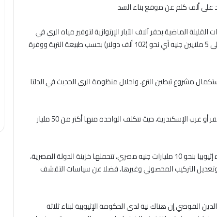
يد على ألف كلم عن موقع بناء السد
قليلة الماضية بحفر آلاف الآبار الإرتوازية لتوفير مياه الري في
بعض المناطق الصحراوية، والبئر الواحد يكلف من مليون إلى 5 ملايين جنيه أي نحو (102 ألف دولار) بحسب طبيعة التربة ووفرة
مال مشروع تبطين الترع، واحلال منظومة الري الحديث في الدلتا
وضرب شراقي كمثال محطات المعالجة مثل محطة بحر البقر أو غرب الإسكندرية، حيث تتكلف الواحدة منها أكثر من 50 مليار
وقدر تكلفة تعويض كل مليار متر مكعب من المياه تحجزه إثيوبيا بنحو 10 مليارات جنيه مصري، تتحملها خزينة الدولة المصرية،
اه، وتعديل التركيب المحصولي وغيرها، فضلا عن سياسات التقشف
ين القوصي إن هناك نية لدى الحكومة الإثيوبية لبناء ثلاثة