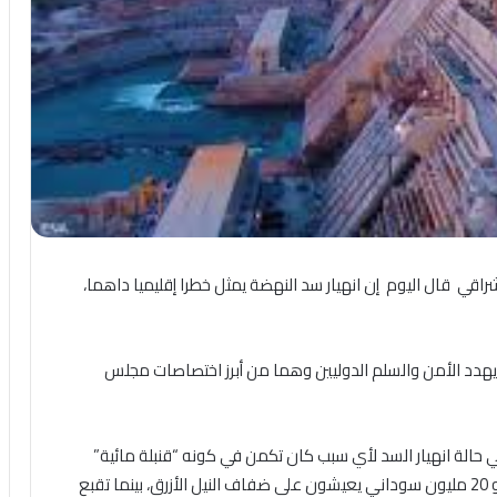
راقي قال اليوم إن انهيار سد النهضة يمثل خطرا إقليميا داهما،
هدد الأمن والسلم الدوليين وهما من أبرز اختصاصات مجلس
حالة انهيار السد لأي سبب كان تكمن في كونه “قنبلة مائية”
محملة بمليارات الأمتار المكعبة من المياه، تهدد حياة نحو 20 مليون سوداني يعيشون على ضفاف النيل الأزرق، بينما تقبع