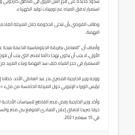
سدود جديدة على فرع النيل الأزرق في مناطق كاردوبي و
استمرار تدفق المياه عبر توربينات توليد الكهرباء.
وطالب القوصي بأن تتحلى الحكومة خلال المرحلة القادمة
النهضة.
وأضاف أن “التعامل بطريقة الدبلوماسية الناعمة نتيجة
الأولى، لا يجب أن يكون نهجا دائما لمصر، التي يجب أن تلو
الاستمرار في حجز المياه خلف سد النهضة وبناء المزيد من
ووجه وزير الخارجية المصري بدر عبد العاطي الأحد، خطابا إ
لرئيس الوزراء الإثيوبي حول المرحلة الخامسة من ملء «
وأكد وزير الخارجية رفض مصر القاطع للسياسات الأحادية ا
في 15 سبتمبر 2021.