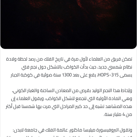
تمكن فريق من العلماء لأول مرة في تاريخ الفلك من رصد لحظة ولادة
نظام شمسي جديد، حيث بدأت الكواكب بالتشكل حول نجم فتي
يسمى HOPS-315، يقع على بعد 1300 سنة ضوئية في كوكبة الجبار
ويُحاط هذا النجم الوليد بقرص من المعادن الساخنة والغبار الكوني،
وهي المادة الأولية التي تتجمع لتشكل الكواكب. ويقول العلماء إن
هذه المشاهد تشبه إلى حد كبير المراحل التي مرت بها شمسنا قبل أكثر
من 4 مليار سنة.
وتقول البروفيسورة ميليسا ماكلور، عالمة الفلك في جامعة لايدن: