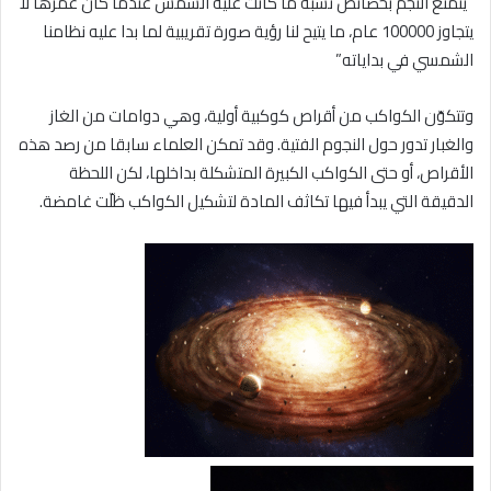
“يتمتع النجم بخصائص تشبه ما كانت عليه الشمس عندما كان عمرها لا
يتجاوز 100000 عام، ما يتيح لنا رؤية صورة تقريبية لما بدا عليه نظامنا
الشمسي في بداياته”
وتتكوّن الكواكب من أقراص كوكبية أولية، وهي دوامات من الغاز
والغبار تدور حول النجوم الفتية. وقد تمكن العلماء سابقا من رصد هذه
الأقراص، أو حتى الكواكب الكبيرة المتشكلة بداخلها، لكن اللحظة
الدقيقة التي يبدأ فيها تكاثف المادة لتشكيل الكواكب ظلّت غامضة.