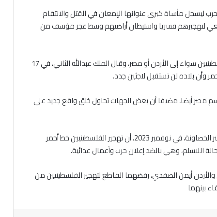
لحرب ليسجل مأساة كبرى عنوانها الإمعان في القتل والانتقام
سعي لتهجيرهم قسريا واستيطان أراضيهم وسط عجز مؤسف من
وفي ذات السياق، عبر الأردن مبكرا عن رفضه تهجير الفلسطينيين سواء إلى الأردن أو مصر، وقال الملك عبدالله الثاني، في 17
باسم مصر أيضا، مضيفا أن بعض الجهات تحاول خلق واقع جديد على
وفي وقت لاحق، أكد رئيس وزراء الأردن في ذلك الوقت بشر الخصاونة، في نوفمبر 2023، أن تهجير الفلسطينيين خط أحمر
الة اللاسلم، وهي بالضد إعلان حرب وأعمال عدائية.
العاطي والأردن أيمن الصفدي، رفضهما القاطع لتهجير الفلسطينيين من
اء بينهما