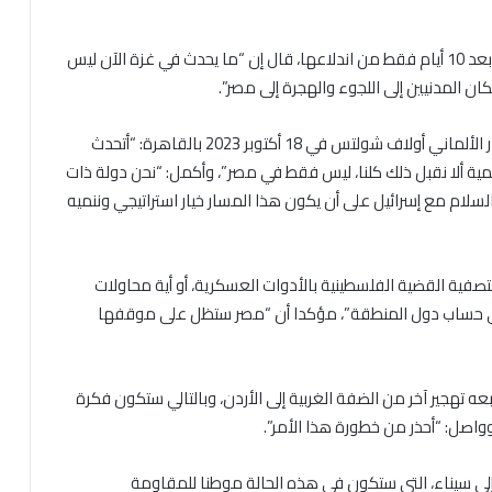
وأثار السيسي مسألة تهجير الفلسطينيين من غزة مبكرا، وبعد 10 أيام فقط من اندلاعها، قال إن “ما يحدث في غزة الآن ليس
لمدنيين إلى اللجوء والهجرة إلى مصر”.
وقال في كلمة مرتجلة خلال مؤتمر صحفي مع المستشار الألماني أولاف شولتس في 18 أكتوبر 2023 بالقاهرة: “أتحدث
ة ألا نقبل ذلك كلنا، ليس فقط في مصر”، وأكمل: “نحن دولة ذات
سلام مع إسرائيل على أن يكون هذا المسار خيار استراتيجي وننميه
فية القضية الفلسطينية بالأدوات العسكرية، أو أية محاولات
 على حساب دول المنطقة”، مؤكدا أن “مصر ستظل على موقفها
ه تهجير آخر من الضفة الغربية إلى الأردن، وبالتالي ستكون فكرة
 وواصل: “أحذر من خطورة هذا الأمر”.
لى سيناء، التي ستكون في هذه الحالة موطنا للمقاومة