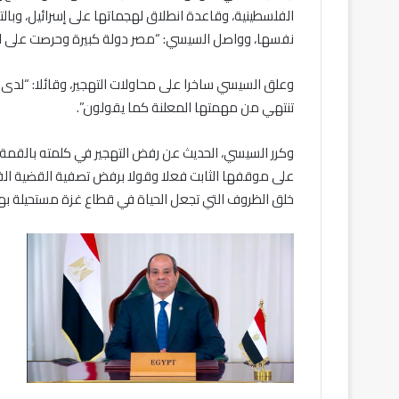
الفلسطينية، وقاعدة انطلاق لهجماتها على إسرائيل، وبالت
نفسها، وواصل السيسي: “مصر دولة كبيرة وحرصت على الس
وعلق السيسي ساخرا على محاولات التهجير، وقائلا: “لدى 
تنتهي من مهمتها المعلنة كما يقولون”.
على موقفها الثابت فعلا وقولا برفض تصفية القضية الف
خلق الظروف التي تجعل الحياة في قطاع غزة مستحيلة ب