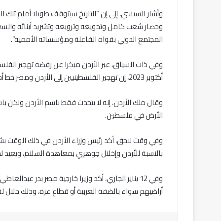
وأشار السيسي، إلى إن “التاريخ سيتوقف طويلا أمام تلك ا
وحصار شعب كامل وتجويعه وترويعه وتشريد أبنائه وال
المجتمع الدولي بقواه الفاعلة ومؤسساته الأممية”.
أكتوبر 2023، إن تهجير الفلسطينيين إلى الأردن ومصر خط أحمر وأن بلاده لن تستقبل لاجئين جدد.
وقال ملك الأردن، إنه لا يتحدث فقط باسم الأردن ولكن 
الأرض في فلسطين.
بالنسبة للأردن وإخلال جوهري بمعاهدة السلام، ويعيد لح
وفي 12 يناير الجاري، أكد وزيرا خارجية مصر بدر عبد
أراضيهم سواء بالضفة الغربية أو قطاع غزة، وذلك خلال لق