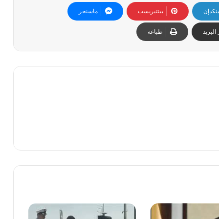
ينكدإن
بينتيريست
ماسنجر
البريد
طباعة