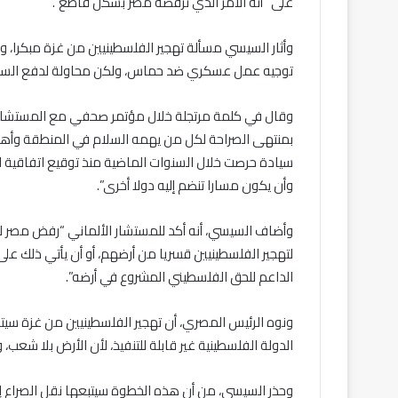
على “أنه الأمر الذي ترفضه مصر بشكل قاطع”.
توجيه عمل عسكري ضد حماس، ولكن محاولة لدفع السكان ا
بمنتهى الصراحة لكل من يهمه السلام في المنطقة وأهمي
سيادة حرصت خلال السنوات الماضية منذ توقيع اتفاقية ال
وأن يكون مسارا تنضم إليه دولا أخرى”.
وأضاف السيسي، أنه أكد للمستشار الألماني “رفض مصر لتص
لتهجير الفلسطينيين قسريا من أرضهم، أو أن يأتي ذلك
الداعم للحق الفلسطيني المشروع في أرضه”.
ونوه الرئيس المصري، أن تهجير الفلسطينيين من غزة سيتبع
الدولة الفلسطينية غير قابلة للتنفيذ، لأن الأرض بلا شعب،
وحذر السيسي، من أن هذه الخطوة سيتبعها نقل الصراع إ