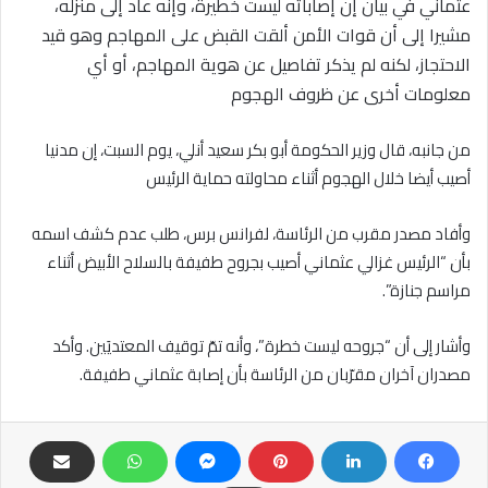
عثماني
في بيان إن إصاباته ليست خطيرة، وإنه عاد إلى منزله،
مشيرا إلى أن قوات الأمن ألقت القبض على المهاجم وهو قيد
الاحتجاز، لكنه لم يذكر تفاصيل عن هوية المهاجم، أو أي
معلومات أخرى عن ظروف الهجوم
من جانبه، قال وزير الحكومة أبو بكر سعيد أنلي، يوم السبت، إن مدنيا
أصيب أيضا خلال الهجوم أثناء محاولته حماية الرئيس
وأفاد مصدر مقرب من الرئاسة، لفرانس برس، طلب عدم كشف اسمه
بأن “الرئيس غزالي عثماني أصيب بجروح طفيفة بالسلاح الأبيض أثناء
مراسم جنازة”.
وأشار إلى أن “جروحه ليست خطرة”، وأنه تمّ توقيف المعتديَين. وأكد
مصدران آخران مقرّبان من الرئاسة بأن إصابة عثماني طفيفة.