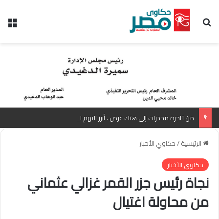
بحث عن
الق
من تاجرة مخدرات إلى هتك عرض . أبرز التهم الموجهة للمذيعة سارة خليفة بانتظار رأي المفتي
الرئيسية
/
حكاوي الأخبار
حكاوي الأخبار
نجاة رئيس جزر القمر غزالي عثماني
من محاولة اغتيال