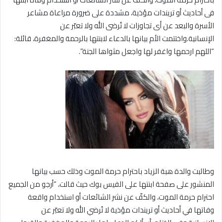
فى أحاديث أو تريندات مؤذية، مشددة على ضرورة مراعاة مشاعر
الأسرة والبعد عن أى تجاوزات لا تُرضى الله ولا تعبّر عن
الإنسانية.واختتمت الأم بيانها بالدعاء لابنتها بالرحمة والمغفرة، قائلة:
“اللهم ارحمها واغفر لها واجعل مثواها الجنة”.
وطالبت والدة هبة الزياد باحترام حرمة الموت وذلك حسب بيانها
المنشور على صفحة ابنتها على الفيس بوك حيث قالت، “أرجو من الجميع
احترام حرمة الموت، والكفّ عن نشر الشائعات أو استخدام واقعة
وفاتها في أحاديث أو تريندات مؤذية لا تُرضي الله ولا تعبّر عن