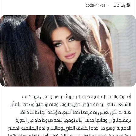
رانيا خالد
2025-11-29
أصدرت والدة الإعلامية هبة الزياد بيانًا توضيحيًا نفى فيه كافة
الشائعات التى ترددت مؤخرًا حول ظروف وفاة ابنتها.وأوضحت الأم أن
هبة لم تكن تعيش بمفردها كما أشيع، مؤكدة أنها كانت دائمًا
برفقتها، وأن وفاتها حدثت أثناء نومها نتيجة هبوط حاد فى الدورة
الدموية، وهو ما أكده الكشف الطبي.وطالبت والدة الإعلامية الجميع
باحترام حرمة الموت، والكف عن نشر الشائعات أو استخدام وفاة ابنتها