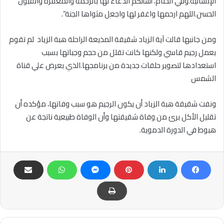
الإنسانية.وفي الختام، أسألكم الدعاء لها بالرحمة والمغفرة والقبول
الحسن.اللهم ارحمها واغفر لها واجعل مثواها الجنة”.
ومن جانبها قالت آية الزياد شقيقة المذيعة الراحلة هبة الزياد لم تقوم
بعمل رجيم قاسي ولكنها كانت تقلل من حجم وجباتها بسبب
استعدادها لتصوير حلقات جديدة من برنامجها.الذي بعرض علي قناة
الشمس
ونفت شقيقة هبة الزياد أن يكون الرجيم هو سبب وفاتها، مؤكده أن
تقليل الأكل برئ من وفاة شقيقتها وأن الوفاة طبيعية ناتجة عن
هبوط في الدورة الدموية.