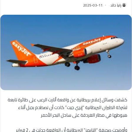
رانيا خالد
2025-03-11
كشفت وسائل إعلام بريطانية عن واقعة أثارت الرعب على طائرة تابعة
لشركة الطيران البريطانية “إيزي جيت” كادت أن تصطدم بجبل أثناء
هبوطها في مطار الغردقة على ساحل البحر الأحمر
وأوضحت صحيفة “التايمز” البريطانية أن الواقعة حدثت في 2 فبراير