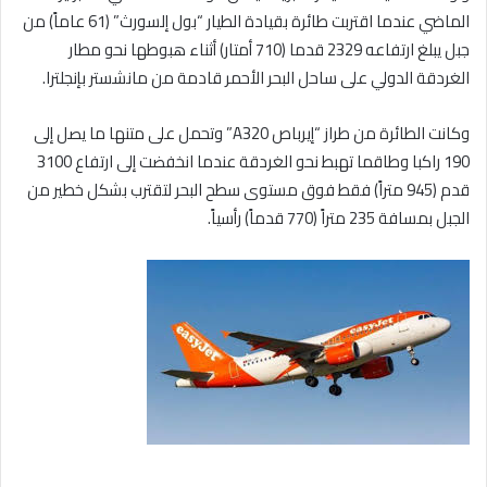
الماضي عندما اقتربت طائرة بقيادة الطيار “بول إلسورث” (61 عاماً) من
جبل يبلغ ارتفاعه 2329 قدما (710 أمتار) أثناء هبوطها نحو مطار
الغردقة الدولي على ساحل البحر الأحمر قادمة من مانشستر بإنجلترا.
وكانت الطائرة من طراز “إيرباص A320” وتحمل على متنها ما يصل إلى
190 راكبا وطاقما تهبط نحو الغردقة عندما انخفضت إلى ارتفاع 3100
قدم (945 متراً) فقط فوق مستوى سطح البحر لتقترب بشكل خطير من
الجبل بمسافة 235 متراً (770 قدماً) رأسياً.