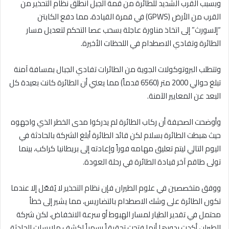
وبسبب القرب الشديد للطائرة من قمة الجبل انطلق نظام التحذير من
القرب من الأرض (GPWS) في قمرة القيادة، مما دفع الكابتن
“إلسورث” إلى اتخاذ مناورة عاجلة بسحب عصا التحكم لتعديل مسار
الطائرة وتفادي الاصطدام في اللحظات الأخيرة.
وتتطلب البروتوكولات الجوية من الطائرات تفادي الجبال بمسافة آمنة
تبلغ حوالي 2000 متر (6560 قدماً) مما يعني أن الطائرة كانت بعيدة كل
البعد عن المعايير الآمنة.
وأوضحت الصحيفة أن ركاب الطائرة لم يدركوا مدى الخطر الذي واجهوه
حيث هبطت الطائرة بسلام لكن قائد الطائرة أبلغ الشركة بالحادثة في
اليوم التالي ليتم تعليق مهامه فوراً وإعادته إلى بريطانيا كراكب، بينما
تولى طاقم آخر قيادة الطائرة في رحلة العودة.
ووفق متخصصين في علوم الطيران فإن نظام التحذير لا يُفعّل إلا عندما
تكون الطائرة على وشك الاصطدام بالتضاريس، مما يشير إلى خطأ
محتمل في تقدير الطيار لمسار الهبوط أو سرعة الانخفاض، لكن شركة
الطيران أكدت بدورها أنها فتحت تحقيقاً رسمياً لكشف ملابسات الحادثة.