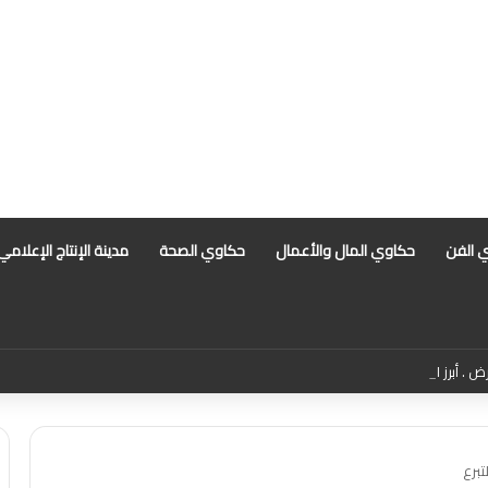
 الفن
حكاوي المال والأعمال
حكاوي الصحة
مدينة الإنتاج الإعلامي
. أبرز التهم الموجهة للمذيعة سارة خليفة بانتظار رأي المفتي
برع