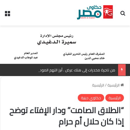
بحث عن
الق
من تاجرة مخدرات إلى هتك عرض . أبرز التهم الموجهة للمذيعة سارة خليفة بانتظار رأي المفتي
الرئيسية
/
الرئيسية
الرئيسية
حكاوي دينية
“الطلاق الصامت” ودار الإفتاء توضح
إذا كان حلال أم حرام