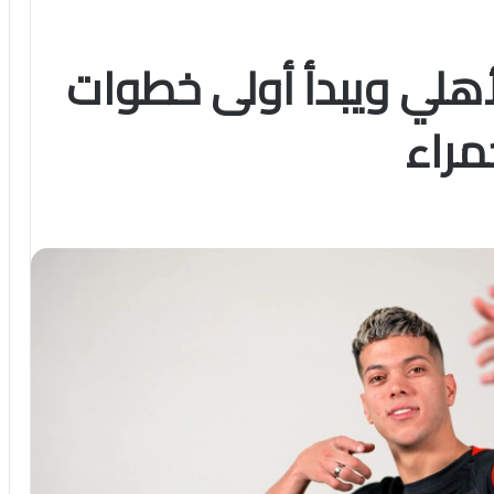
أهلي ويبدأ أولى خطوات
مراء