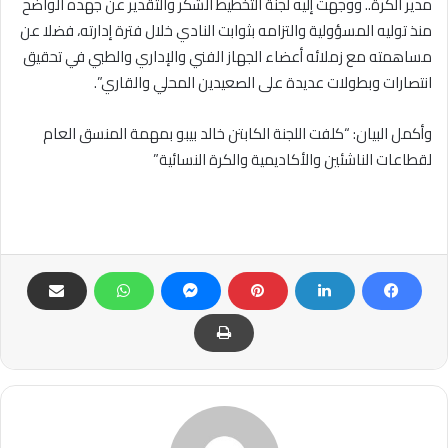
مدير الكرة.. ووجهت إليه لجنة التخطيط الشكر والتقدير عن جهده الواضح
منذ توليه المسؤولية والتزامه بثوابت النادي خلال فترة إدارته، فضلا عن
مساهمته مع زملائه أعضاء الجهاز الفني والإداري والطبي في تحقيق
انتصارات وبطولات عديدة على الصعيدين المحلي والقاري”.
وأكمل البيان: “كلفت اللجنة الكابتن خالد بيبو بمهمة المنسق العام
لقطاعات الناشئين والأكاديمية والكرة النسائية”