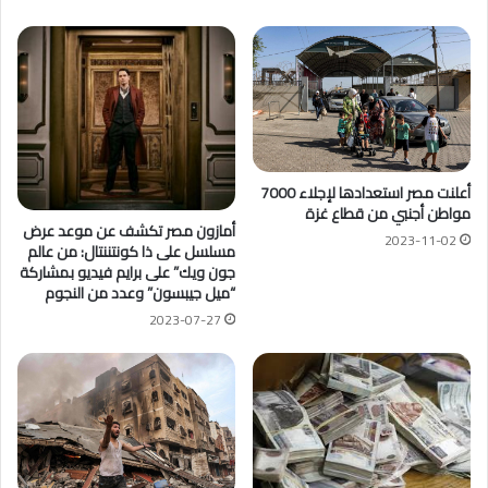
أعلنت مصر استعدادها لإجلاء 7000
مواطن أجنبي من قطاع غزة
أمازون مصر تكشف عن موعد عرض
2023-11-02
مسلسل على ذا كونتننتال: من عالم
جون ويك” على برايم فيديو بمشاركة
“ميل جيبسون” وعدد من النجوم
2023-07-27