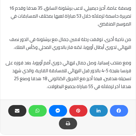
وبصفة عامة، أحرز ديمبيلي، لاعب برشلونة السابق، 35 هدفا وقدم 16
تمريرة حاسمة لزملائه خلال 53 مباراة لعبها بمختلف المسابقات في
الموسم المنقضي.
من ناحية أخرى، توقفت رحلة لامين جمال مع برشلونة في الدور نصف
النهائي لدوري أبطال أوروبا، لكنه فاز بالدوري المحلي وكأس الملك.
ومع منتخب إسبانيا، وصل جمال لنهائي دوري أمم أوروبا، بعد فوزه على
فرنسا بنتيجة 5-4 بالدور قبل النهائي للمسابقة القارية، والذي شهد
تسجيله هدفين، فيما أحرز مع الفريق الكتالوني 18 هدفا وصنع 25
هدفا آخر لزملائه في 55 مباراة بجميع البطولات.