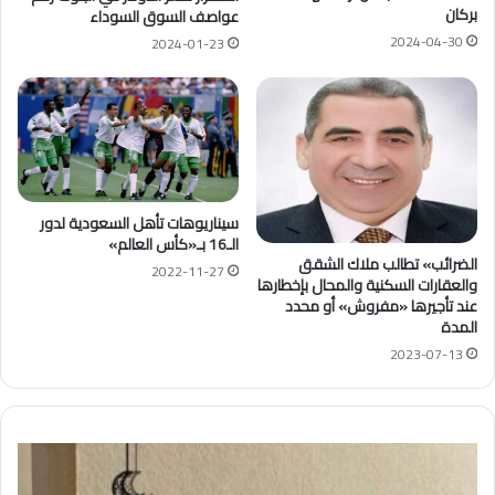
بركان
عواصف السوق السوداء
2024-04-30
2024-01-23
سيناريوهات تأهل السعودية لدور
الـ16 بـ«كأس العالم»
الضرائب» تطالب ملاك الشقق
2022-11-27
والعقارات السكنية والمحال بإخطارها
عند تأجيرها «مفروش» أو محدد
المدة
2023-07-13