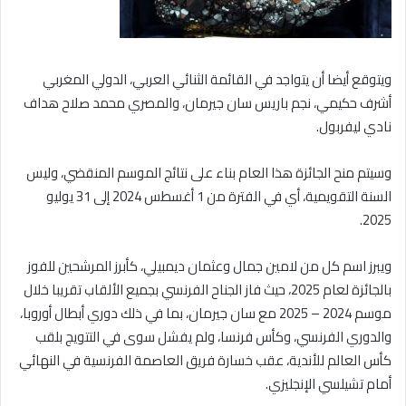
ويتوقع أيضا أن يتواجد في القائمة الثنائي العربي، الدولي المغربي
أشرف حكيمي، نجم باريس سان جيرمان، والمصري محمد صلاح هداف
نادي ليفربول.
وسيتم منح الجائزة هذا العام بناء على نتائج الموسم المنقضي، وليس
السنة التقويمية، أي في الفترة من 1 أغسطس 2024 إلى 31 يوليو
2025.
ويبرز اسم كل من لامين جمال وعثمان ديمبيلي، كأبرز المرشحين للفوز
بالجائزة لعام 2025، حيث فاز الجناح الفرنسي بجميع الألقاب تقريبا خلال
موسم 2024 – 2025 مع سان جيرمان، بما في ذلك دوري أبطال أوروبا،
والدوري الفرنسي، وكأس فرنسا، ولم يفشل سوى في التتويج بلقب
كأس العالم للأندية، عقب خسارة فريق العاصمة الفرنسية في النهائي
أمام تشيلسي الإنجليزي.