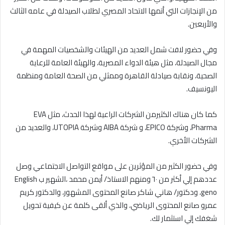
من الإنجازات التي أتمها الاتحاد المصري لطلاب الصيدلة في عامه الثالث
والأربعين.
وفي حضور لافت شمل العديد من الهيئات والشخصيات المهمة في
مجال الصيدلة، مثل هيئة الدواء المصرية، والهيئة العامة للرعاية
الصحية، ونقابة صيادلة القاهرة وممثلي من الصحة العامة ومنظمة
اليونسيف.
كما كان هناك الكثيرمن الشركات الراعية لهذا الحدث، مثل EVA
Pharma، وشركة EPICO، و شركة AlBA وشركة UTOPIA، والعديد من
الشركات الأخري.
وفي حضور الكثير من المؤثرين على مواقع التواصل الاجتماعي وصل
عددهم إلي أكثر من ٦٠ ومنهم الاستاذ/ أيمن محمد ،الشهير ب English
geno، ودكتور/ هاني شاكر صانع المحتوى المشهور، والدكتور كريم
عمرو صانع المحتوى الرياضي، والذي ألقى كلمة عن كيفية تحويل
شغفك إلي استثمار لك.