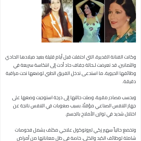
وكانت الفنانة القديرة، التي احتفلت قبل أيام قليلة بعيد ميلادها الحادي
والثمانين، قد تعرضت لـحالة جفاف حاد أدت إلى انتكاسة سريعة في
وظائفها الحيوية، ما استدعى تدخل الفريق الطبي لوضعها تحت مراقبة
دقيقة.
وبحسب مصادر مقربة، وصلت حالتها إلى درجة استوجبت وضعها على
جهاز التنفس الصناعي مؤقتًا، بسبب صعوبات في التنفس ناتجة عن
اختلال شديد في توازن الأملاح بالجسم.
وتخضع حالياً سهير زكي لبروتوكول علاجي مكثف يشمل فحوصات
شاملة لوظائف الكبد والكلى، خاصة في ظل معاناتها من أمراض