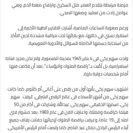
مزمنة مرتبطة بتقدم العمر، مثل السكري وارتفاع ضغط الدم، وهي
عوامل زادت من تعقيد وضعها الصحي.
ورغم صعوبة الساعات الماضية، أشارت التقارير الطبية الأخيرة إلى
استقرار نسبي في حالتها، مع بقائها تحت مراقبة مشددة لحين التأكد
من استجابة جسمها الكاملة للسوائل والأدوية التعويضية.
ولدت سهير زكي في 4 يناير 1945 بمدينة المنصورة، ولم تكن مجرد فنانة
استعراضية، بل لُقّبت بـ”راقصة الملوك والرؤساء”، بعد أن قدّمت فنها
أمام شخصيات دولية بارزة.
اشتهرت سهير زكي بأنها أول من رقص على أغاني أم كلثوم، كما كانت
سهير زكى من أشهر الأسماء فى عالم الرقص الشرقى، عُرفت سهير
زكى، اسمها الحقيقي سهير زكى عبدالله، وشاركت فى أكثر من 50
فيلما كراقصة وممثلة، واعتزلت الفن فى عام 1983، بعد مشوار فنى
امتد إلى 19 عاما، وعرفت براقصة الملوك لإحيائها حفلات زفاف جميع
أبناء الرئيس الراحل جمال عبد الناصر، كما رقصت أمام الرئيس الأمريكى