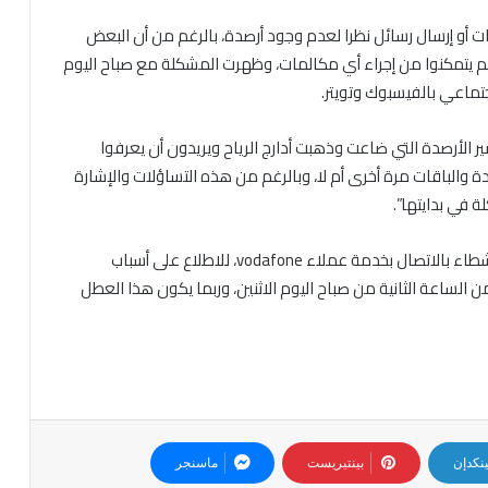
 أو إرسال رسائل نظرا لعدم وجود أرصدة، بالرغم من أن البعض
م يتمكنوا من إجراء أي مكالمات، وظهرت المشكلة مع صباح اليوم
جتماعي بالفيسبوك وتويتر.
ر الأرصدة التي ضاعت وذهبت أدارج الرياح ويريدون أن يعرفوا
والباقات مرة أخرى أم لا، وبالرغم من هذه التساؤلات والإشارة
ة في بدايتها”.
وبعد تفاقم مشكلة عطل vodafone قام العديد من النشطاء بالاتصال بخدمة عملاء vodafone، للاطلاع على أسباب
الساعة الثانية من صباح اليوم الاثنين، وربما يكون هذا العطل
ينكدإن
بينتيريست
ماسنجر