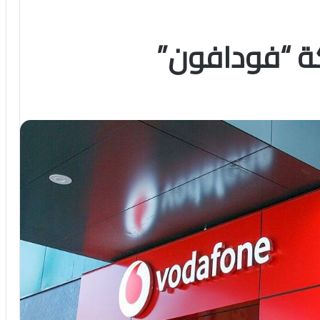
ة “فودافون”