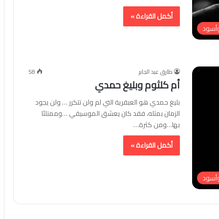
أكمل القراءة »
وأسود
طارق عبد الجابر
58
أم كلثوم وبليغ حمدي
بليغ حمدي هو العبقرية التي لم ولن تتكرر … ولن يجود
الزمان بمثله، فقد كان يعشق الموسيقي …وممتلئا
بها…ومن كثرة…
أكمل القراءة »
وأسود