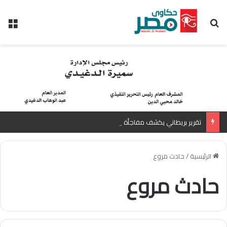
بحث عن
الق
تقرير بريطاني يكشف مفاجأة عن السعر العادل للجنيه المصري أمام الدولار
الرئيسية
/
حادث مروع
حادث مروع